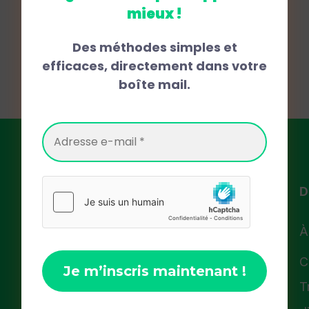
mieux !
Des méthodes simples et
efficaces, directement dans votre
boîte mail.
Ressources
D
Accueil
À
Cours
C
T
Ytube