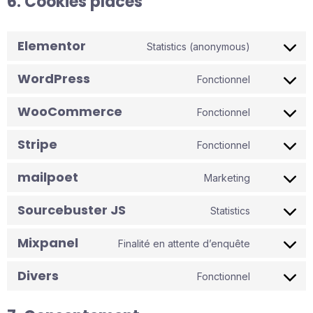
6. Cookies placés
Elementor
Statistics (anonymous)
Consent
to
WordPress
service
Fonctionnel
Consent
elementor
to
WooCommerce
service
Fonctionnel
Consent
wordpress
to
Stripe
service
Fonctionnel
Consent
woocomme
to
mailpoet
service
Marketing
Consent
stripe
to
Sourcebuster JS
service
Statistics
Consent
mailpoet
to
Mixpanel
service
Finalité en attente d’enquête
Consent
sourcebust
to
js
Divers
service
Fonctionnel
Consent
mixpanel
to
service