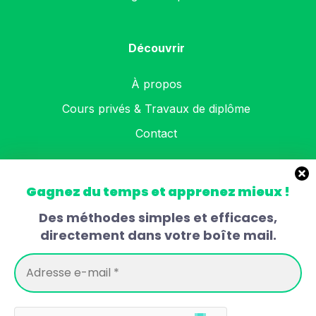
Découvrir
À propos
Cours privés & Travaux de diplôme
Contact
Informations
Gagnez du temps et apprenez mieux !
Des méthodes simples et efficaces,
Politique de confidentialité
directement dans votre boîte mail.
Conditions générales
Politique de cookies (UE)